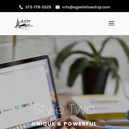
573-778-5529
info@ageefellowship.com
Style Two
UNIQUE & POWERFUL